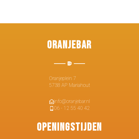
Oranjebar
Oranjeplein 7
5738 AP Mariahout
info@oranjebar.nl
06 - 12 55 40 42
Openingstijden