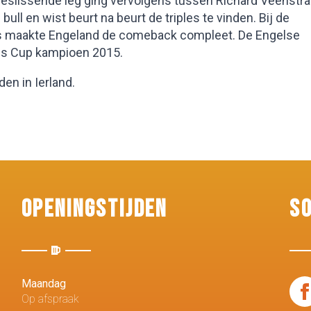
 beslissende leg ging vervolgens tussen Richard Veenstra
 en wist beurt na beurt de triples te vinden. Bij de
tops maakte Engeland de comeback compleet. De Engelse
ns Cup kampioen 2015.
en in Ierland.
Openingstijden
S
Maandag
Op afspraak