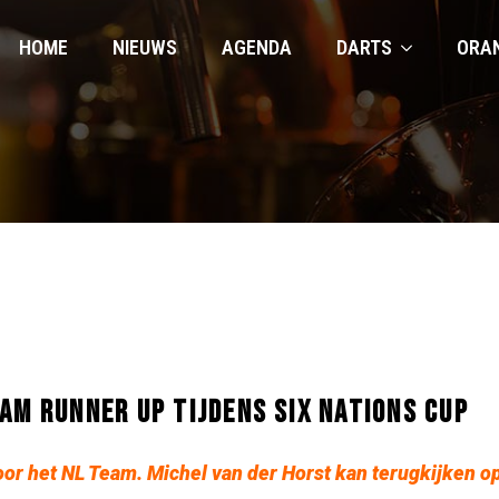
HOME
NIEUWS
AGENDA
DARTS
ORA
AM RUNNER UP TIJDENS SIX NATIONS CUP
oor het NL Team. Michel van der Horst kan terugkijken o