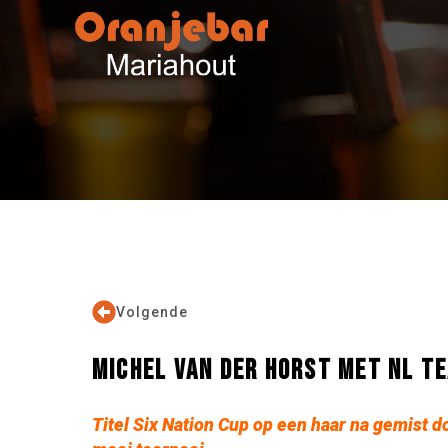
Volgende
MICHEL VAN DER HORST MET NL TE
Titel Six Nation Cup op een haar na gemist d