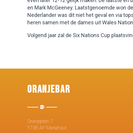
even later 12-12 gelijk maken. De laatste en
en Mark McGeeney. Laatstgenoemde won de bull
Nederlander was dit niet het geval en via 
heren samen met de dames uit Wales Natio
Volgend jaar zal de Six Nations Cup plaatsvind
Oranjebar
Oranjeplein 7
5738 AP Mariahout