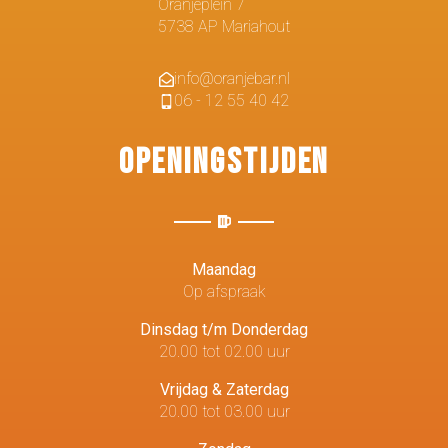
Oranjeplein 7
5738 AP Mariahout
info@oranjebar.nl
06 - 12 55 40 42
Openingstijden
Maandag
Op afspraak
Dinsdag t/m Donderdag
20.00 tot 02.00 uur
Vrijdag & Zaterdag
20.00 tot 03.00 uur