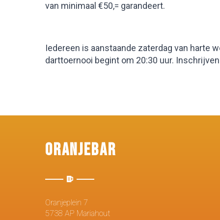
van minimaal €50,= garandeert.
Iedereen is aanstaande zaterdag van harte w
darttoernooi begint om 20:30 uur. Inschrijven 
Oranjebar
Oranjeplein 7
5738 AP Mariahout