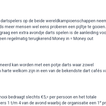
se dartspelers op de beide wereldkampioenschappen nee
eeds meer mensen wel eens proberen een pijltje te gooien.
raag een extra avondje darts spelen is de aanleiding voo
 een regelmatig terugkerend Money in = Money out
ineerd kan worden met een potje darts waar zowel
harte welkom zijn in een van de bekendste dart cafés v
nooi bedraagt slechts €5,= per persoon en het totale
e
rs 1 t/m 4 van de avond waarbij de organisatie een 1
pr