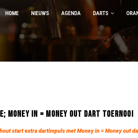
HOME
NIEUWS
AGENDA
DARTS
ORA
E; MONEY IN = MONEY OUT DART TOERNOOI
hout start extra dartimpuls met Money in = Money out da