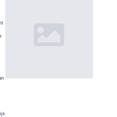
mt
r
an
ijs