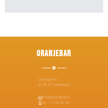
Oranjebar
Oranjeplein 7
5738 AP Mariahout
info@oranjebar.nl
06 - 12 55 40 42