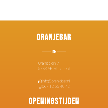
Oranjebar
Oranjeplein 7
5738 AP Mariahout
info@oranjebar.nl
06 - 12 55 40 42
Openingstijden