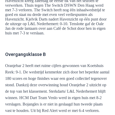
Havenzicht kreeg zaterdag de eerste tik van het seizoen te
verwerken. Thuis tegen The Switch DSWN Den Haag werd
met 7-3 verloren. The Switch heeft nog één inhaalwedstrijd te
goed en staat nu derde met even veel verliespunten als
Havenzicht. Kjelvik Darts nadert Havenzicht op één punt door
de uitzege op L&L Nederhemert: 0-10. Tenslotte gaf de Oale
Jan de rode lantaarn over aan Café de Schot door hen in eigen
huis met 7-3 te verslaan.
Overgangsklasse B
Oranjebar 2 heeft met ruime cijfers gewonnen van Koetshuis
Reek: 9-1. De wedstrijd kenmerkte zich door het beperkte aantal
180 scores en hoge finishes waar een goed collectief tegenover
stond. Dankzij deze overwinning houd Oranjebar 2 uitzicht op
de top van het klassement. Sterkdarts/ L&L Nederhemert blijft
winnen. HCM Dart Team Venlo werd in eigen huis met 8-2
verslagen. Bojangles is er niet in geslaagd hun tweede plaats
vast te houden. Uit bij Red Alert werd er met 6-4 verloren.