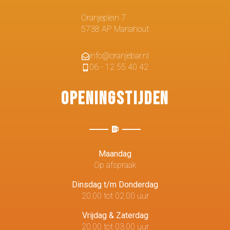
Oranjeplein 7
5738 AP Mariahout
info@oranjebar.nl
06 - 12 55 40 42
Openingstijden
Maandag
Op afspraak
Dinsdag t/m Donderdag
20.00 tot 02.00 uur
Vrijdag & Zaterdag
20.00 tot 03.00 uur