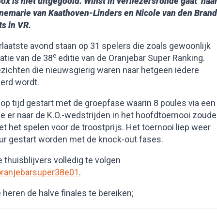
x is niet uitgegooid. Winst in verliezersronde gaat naa
nemarie van Kaathoven-Linders en Nicole van den Brand
ts in VR.
rlaatste avond staan op 31 spelers die zoals gewoonlijk
e
atie van de 38
editie van de Oranjebar Super Ranking.
zichten die nieuwsgierig waren naar hetgeen iedere
eerd wordt.
p tijd gestart met de groepfase waarin 8 poules via een
e er naar de K.O.-wedstrijden in het hoofdtoernooi zoud
et spelen voor de troostprijs. Het toernooi liep weer
ur gestart worden met de knock-out fases.
huisblijvers volledig te volgen
oranjebarsuper38e01
.
heren de halve finales te bereiken;