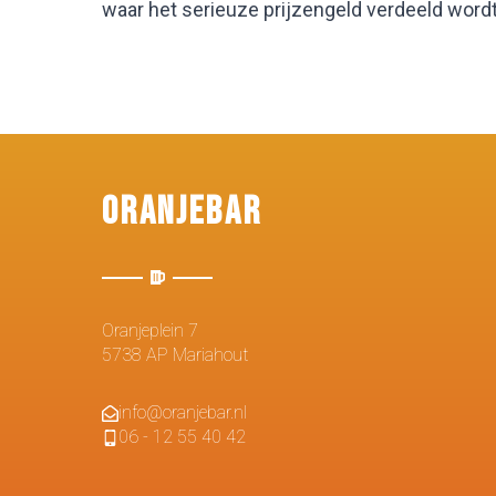
waar het serieuze prijzengeld verdeeld wordt
Oranjebar
Oranjeplein 7
5738 AP Mariahout
info@oranjebar.nl
06 - 12 55 40 42