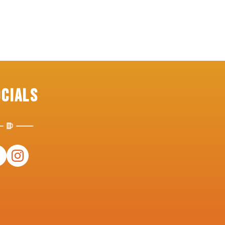
ocials