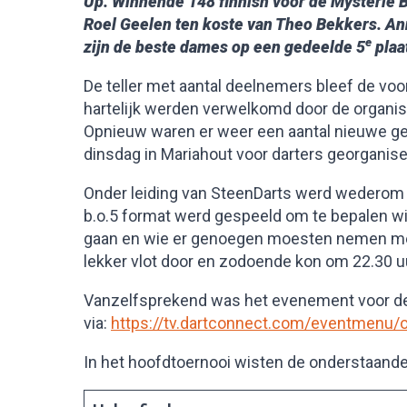
Up. Winnende 148 finnish voor de Mysterie Bo
Roel Geelen ten koste van Theo Bekkers. An
e
zijn de beste dames op een gedeelde 5
plaa
De teller met aantal deelnemers bleef de voo
hartelijk werden verwelkomd door de organis
Opnieuw waren er weer een aantal nieuwe ge
dinsdag in Mariahout voor darters georganis
Onder leiding van SteenDarts werd wederom o
b.o.5 format werd gespeeld om te bepalen wi
gaan en wie er genoegen moesten nemen met h
lekker vlot door en zodoende kon om 22.30 u
Vanzelfsprekend was het evenement voor de t
via:
https://tv.dartconnect.com/eventmenu/
In het hoofdtoernooi wisten de onderstaande 