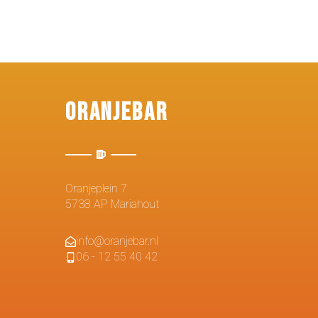
Oranjebar
Oranjeplein 7
5738 AP Mariahout
info@oranjebar.nl
06 - 12 55 40 42