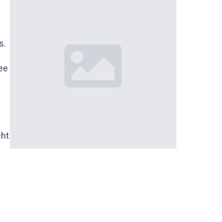
s.
ee
cht
n