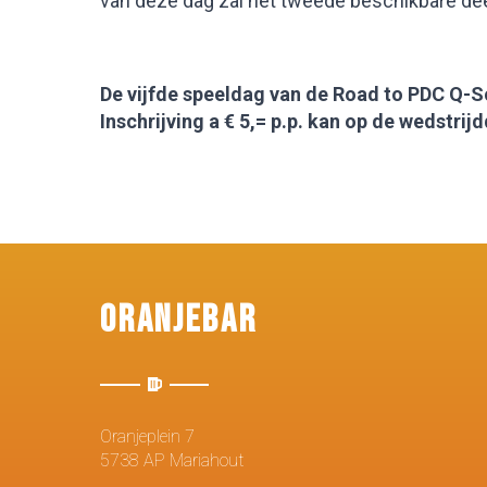
van deze dag zal het tweede beschikbare d
De vijfde speeldag van de Road to PDC Q-S
Inschrijving a € 5,= p.p. kan op de wedstrij
Oranjebar
Oranjeplein 7
5738 AP Mariahout