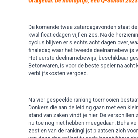
Oranjebar. De hoofdprijs; een Q-School 2023 
De komende twee zaterdagavonden staat de O
kwalificatiedagen vijf en zes. Na de herzieni
cyclus blijven er slechts acht dagen over, wa
finaledag waar het tweede deelnamebewijs v
Het eerste deelnamebewijs, beschikbaar ge
Betonwaren, is voor de beste speler na acht k
verblijfskosten vergoed.
Na vier gespeelde ranking toernooien bestaat 
Donkers die aan de leiding gaan met een klei
stand van zaken vindt je hier. De verschillen z
nu toe nog niet hebben meegedaan. Behalve 
zestien van de rankinglijst plaatsen zich vo