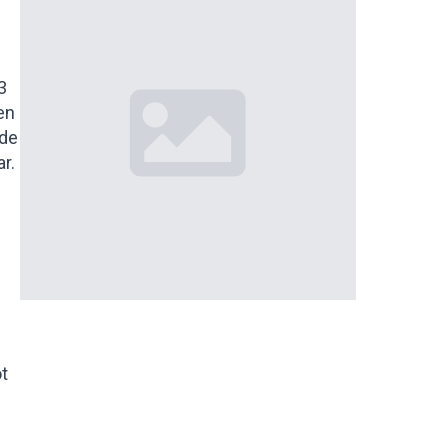
3
en
 de
r.
n
ot