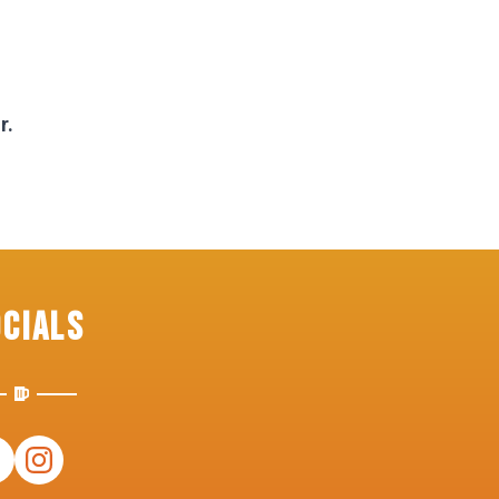
r.
ocials