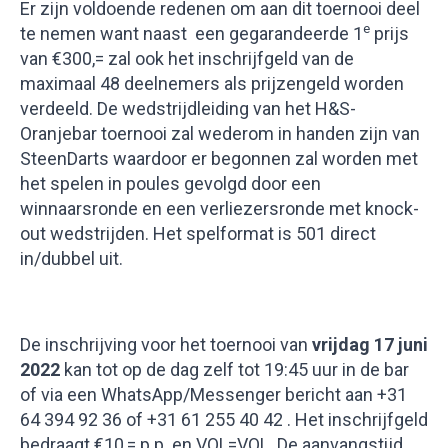
Er zijn voldoende redenen om aan dit toernooi deel
e
te nemen want naast een gegarandeerde 1
prijs
van €300,= zal ook het inschrijfgeld van de
maximaal 48 deelnemers als prijzengeld worden
verdeeld. De wedstrijdleiding van het H&S-
Oranjebar toernooi zal wederom in handen zijn van
SteenDarts waardoor er begonnen zal worden met
het spelen in poules gevolgd door een
winnaarsronde en een verliezersronde met knock-
out wedstrijden. Het spelformat is 501 direct
in/dubbel uit.
De inschrijving voor het toernooi van
vrijdag 17 juni
2022
kan tot op de dag zelf tot 19:45 uur in de bar
of via een WhatsApp/Messenger bericht aan +31
64 394 92 36 of +31 61 255 40 42 . Het inschrijfgeld
bedraagt €10,= p.p. en VOL=VOL. De aanvangstijd