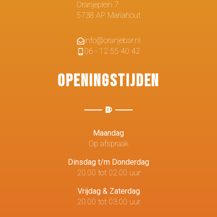
Oranjeplein 7
5738 AP Mariahout
info@oranjebar.nl
06 - 12 55 40 42
Openingstijden
Maandag
Op afspraak
Dinsdag t/m Donderdag
20.00 tot 02.00 uur
Vrijdag & Zaterdag
20.00 tot 03.00 uur