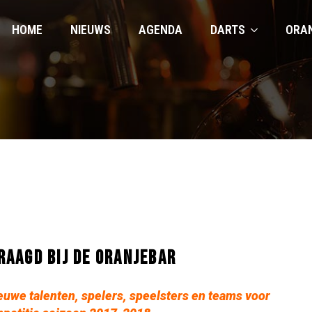
HOME
NIEUWS
AGENDA
DARTS
ORA
AAGD BIJ DE ORANJEBAR
euwe talenten, spelers, speelsters en teams voor