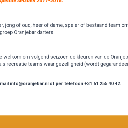
mpetitie seizoen 2017-2018
.
r, jong of oud, heer of dame, speler of bestaand team o
groep Oranjebar darters.
e welkom om volgend seizoen de kleuren van de Oranjeb
e als recreatie teams waar gezelligheid (wordt gegarandee
-mail info@oranjebar.nl of per telefoon +31 61 255 40 42.