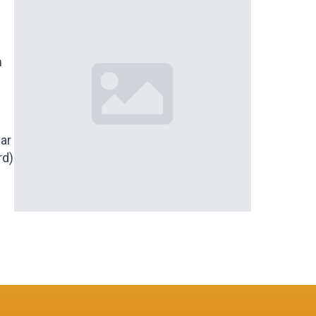
m
ar
rd)