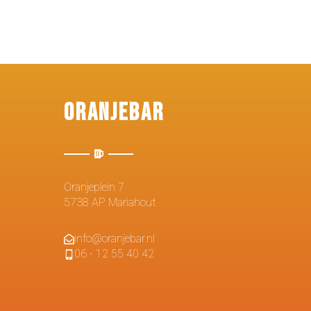
Oranjebar
Oranjeplein 7
5738 AP Mariahout
info@oranjebar.nl
06 - 12 55 40 42