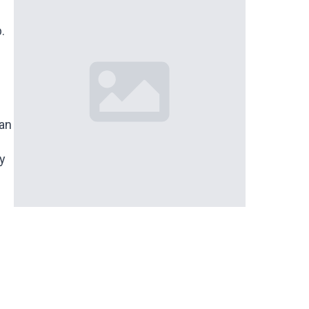
.
wan
y