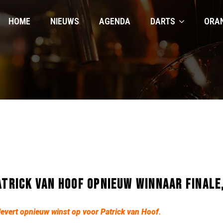
HOME
NIEUWS
AGENDA
DARTS
ORA
ATRICK VAN HOOF OPNIEUW WINNAAR FINALE
levert opnieuw winst op voor Patrick van Hoof
.