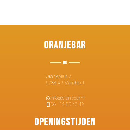
Oranjebar
Oranjeplein 7
5738 AP Mariahout
info@oranjebar.nl
06 - 12 55 40 42
Openingstijden