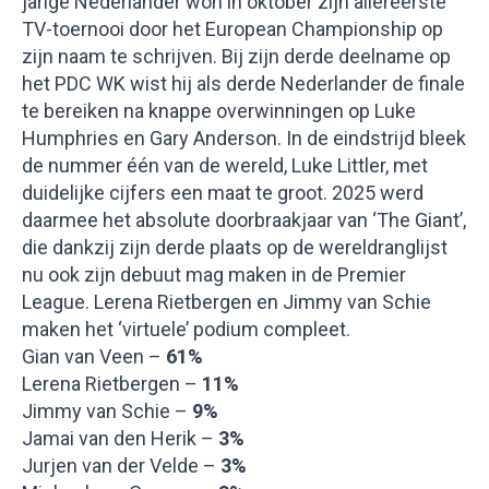
jarige Nederlander won in oktober zijn allereerste
TV-toernooi door het European Championship op
zijn naam te schrijven. Bij zijn derde deelname op
het PDC WK wist hij als derde Nederlander de finale
te bereiken na knappe overwinningen op Luke
Humphries en Gary Anderson. In de eindstrijd bleek
de nummer één van de wereld, Luke Littler, met
duidelijke cijfers een maat te groot. 2025 werd
daarmee het absolute doorbraakjaar van ‘The Giant’,
die dankzij zijn derde plaats op de wereldranglijst
nu ook zijn debuut mag maken in de Premier
League. Lerena Rietbergen en Jimmy van Schie
maken het ‘virtuele’ podium compleet.
Gian van Veen –
61%
Lerena Rietbergen –
11%
Jimmy van Schie –
9%
Jamai van den Herik –
3%
Jurjen van der Velde –
3%