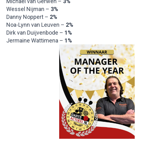
Michael van Gerwen –
3%
Wessel Nijman –
3%
Danny Noppert –
2%
Noa-Lynn van Leuven –
2%
Dirk van Duijvenbode –
1%
Jermaine Wattimena –
1%