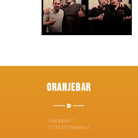
Oranjebar
Oranjeplein 7
5738 AP Mariahout