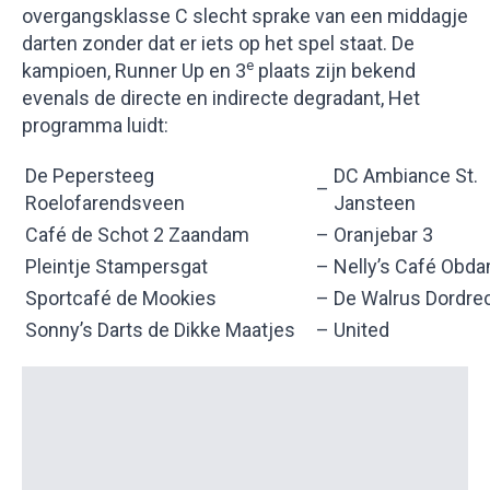
overgangsklasse C slecht sprake van een middagje
darten zonder dat er iets op het spel staat. De
e
kampioen, Runner Up en 3
plaats zijn bekend
evenals de directe en indirecte degradant, Het
programma luidt:
De Pepersteeg
DC Ambiance St.
–
Roelofarendsveen
Jansteen
Café de Schot 2 Zaandam
–
Oranjebar 3
Pleintje Stampersgat
–
Nelly’s Café Obd
Sportcafé de Mookies
–
De Walrus Dordre
Sonny’s Darts de Dikke Maatjes
–
United