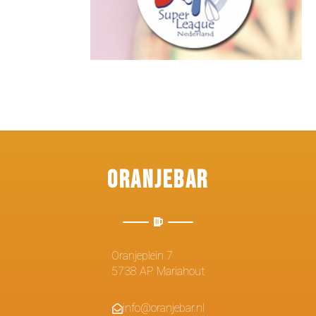
Oranjebar
Oranjeplein 7
5738 AP Mariahout
info@oranjebar.nl