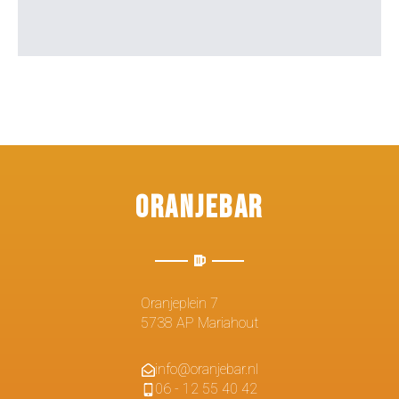
Oranjebar
Oranjeplein 7
5738 AP Mariahout
info@oranjebar.nl
06 - 12 55 40 42