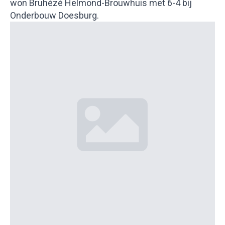
won Bruhézè Helmond-Brouwhuis met 6-4 bij
Onderbouw Doesburg.