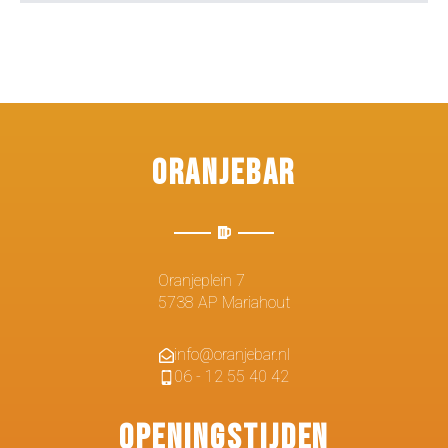
Oranjebar
Oranjeplein 7
5738 AP Mariahout
info@oranjebar.nl
06 - 12 55 40 42
Openingstijden