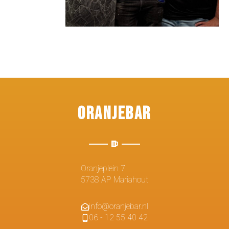
Oranjebar
Oranjeplein 7
5738 AP Mariahout
info@oranjebar.nl
06 - 12 55 40 42