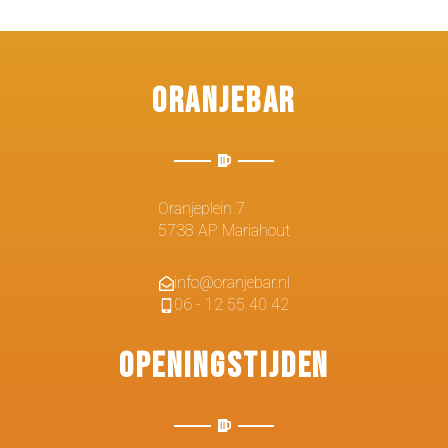
Oranjebar
Oranjeplein 7
5738 AP Mariahout
info@oranjebar.nl
06 - 12 55 40 42
Openingstijden