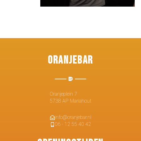
Oranjebar
Oranjeplein 7
5738 AP Mariahout
info@oranjebar.nl
06 - 12 55 40 42