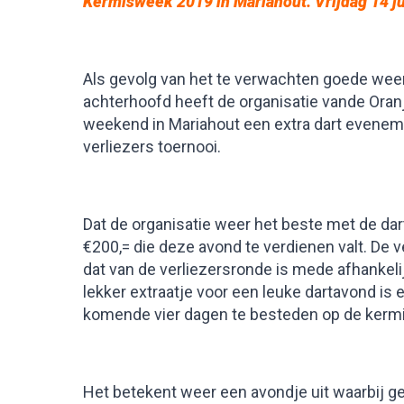
Kermisweek 2019 in Mariahout.
Vrijdag 14 j
Als gevolg van het te verwachten goede we
achterhoofd heeft de organisatie vande Ora
weekend in Mariahout een extra dart evenem
verliezers toernooi.
Dat de organisatie weer het beste met de dar
€200,= die deze avond te verdienen valt. De v
dat van de verliezersronde is mede afhankeli
lekker extraatje voor een leuke dartavond is
komende vier dagen te besteden op de kermi
Het betekent weer een avondje uit waarbij g