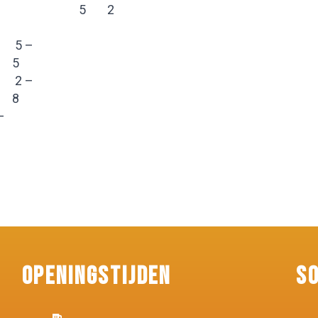
5
2
5 –
5
2 –
8
–
Openingstijden
S