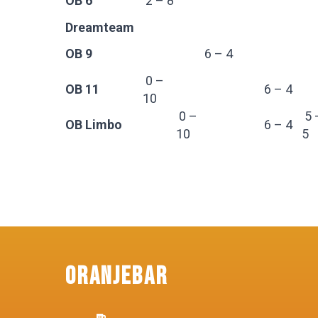
OB 6
2 – 8
Dreamteam
OB 9
6 – 4
0 –
OB 11
6 – 4
10
0 –
5 
OB Limbo
6 – 4
10
5
Oranjebar