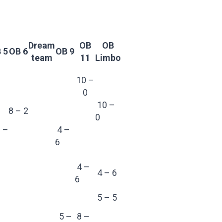
Dream
OB
OB
 5
OB 6
OB 9
team
11
Limbo
10 –
0
10 –
8 – 2
0
 –
4 –
6
4 –
4 – 6
6
5 – 5
5 –
8 –