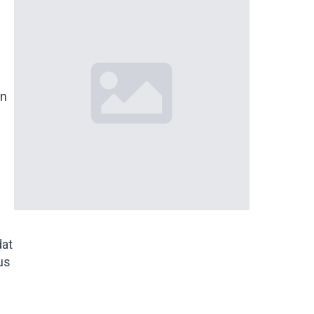
en
dat
us