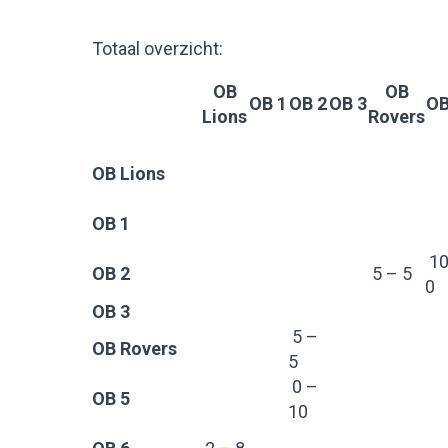
Totaal overzicht:
OB
OB
OB 1
OB 2
OB 3
OB
Lions
Rovers
OB Lions
OB 1
10
OB 2
5 – 5
0
OB 3
5 –
OB Rovers
5
0 –
OB 5
10