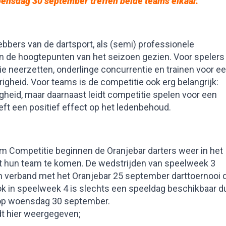
ensdag 30 september treffen beide teams elkaar.
bbers van de dartsport, als (semi) professionele
an de hoogtepunten van het seizoen gezien. Voor spelers
e neerzetten, onderlinge concurrentie en trainen voor e
igheid. Voor teams is de competitie ook erg belangrijk:
ligheid, maar daarnaast leidt competitie spelen voor een
eft een positief effect op het ledenbehoud.
m Competitie beginnen de Oranjebar darters weer in het
et hun team te komen. De wedstrijden van speelweek 3
 verband met het Oranjebar 25 september darttoernooi 
k in speelweek 4 is slechts een speeldag beschikbaar d
n op woensdag 30 september.
rdt hier weergegeven;