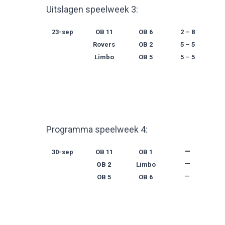
Uitslagen speelweek 3:
23-sep
OB 11
OB 6
2 – 8
Rovers
OB 2
5 – 5
Limbo
OB 5
5 – 5
Programma speelweek 4:
–
30-sep
OB 11
OB 1
–
OB 2
Limbo
–
OB 5
OB 6