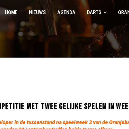
HOME
NIEUWS
AGENDA
DARTS
ORA
PETITIE MET TWEE GELIJKE SPELEN IN WEE
ploper in de tussenstand na
speelweek 3 van de Oranjeb