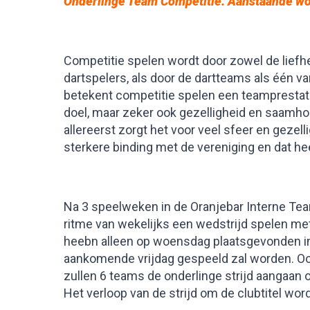
Onderlinge Team Competitie
. Aanstaande wo
Competitie spelen wordt door zowel de liefhe
dartspelers, als door de dartteams als één v
betekent competitie spelen een teamprestati
doel, maar zeker ook gezelligheid en saamhor
allereerst zorgt het voor veel sfeer en gezel
sterkere binding met de vereniging en dat he
Na 3 speelweken in de Oranjebar Interne Tea
ritme van wekelijks een wedstrijd spelen m
heebn alleen op woensdag plaatsgevonden in
aankomende vrijdag gespeeld zal worden. Oo
zullen 6 teams de onderlinge strijd aangaa
Het verloop van de strijd om de clubtitel wo