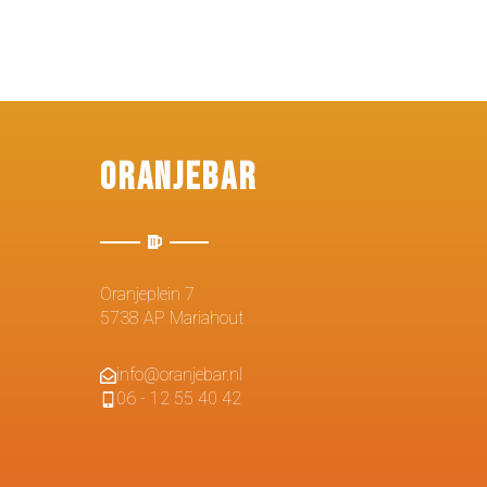
Oranjebar
Oranjeplein 7
5738 AP Mariahout
info@oranjebar.nl
06 - 12 55 40 42