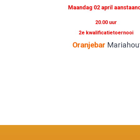
Maandag 02 april aanstaan
20.00 uur
2e kwalificatietoernooi
Oranjebar
Mariahou