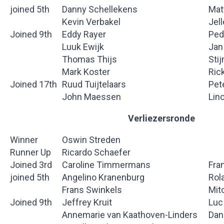
joined 5th
Danny Schellekens
Mat
Kevin Verbakel
Jel
Joined 9th
Eddy Rayer
Ped
Luuk Ewijk
Jan
Thomas Thijs
Sti
Mark Koster
Ric
Joined 17th
Ruud Tuijtelaars
Pet
John Maessen
Lin
Verliezersronde
Winner
Oswin Streden
Runner Up
Ricardo Schaefer
Joined 3rd
Caroline Timmermans
Fra
joined 5th
Angelino Kranenburg
Rol
Frans Swinkels
Mit
Joined 9th
Jeffrey Kruit
Luc
Annemarie van Kaathoven-Linders
Dan