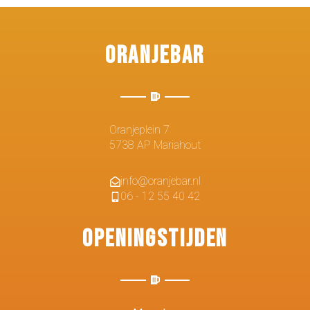
Oranjebar
Oranjeplein 7
5738 AP Mariahout
info@oranjebar.nl
06 - 12 55 40 42
Openingstijden