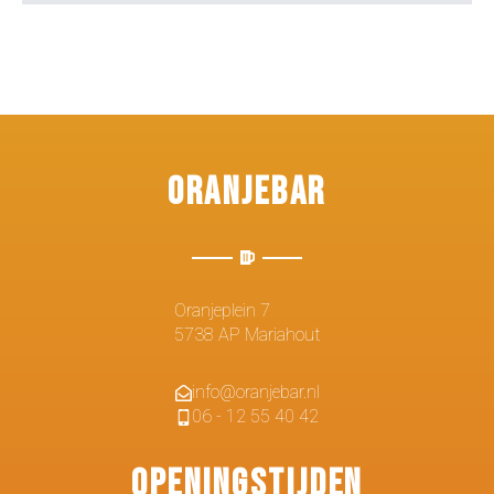
Oranjebar
Oranjeplein 7
5738 AP Mariahout
info@oranjebar.nl
06 - 12 55 40 42
Openingstijden