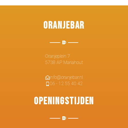
Oranjebar
Oranjeplein 7
5738 AP Mariahout
info@oranjebar.nl
06 - 12 55 40 42
Openingstijden