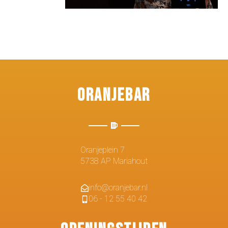
Oranjebar
Oranjeplein 7
5738 AP Mariahout
info@oranjebar.nl
06 - 12 55 40 42