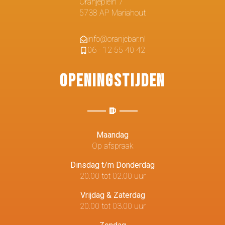
Oranjeplein 7
5738 AP Mariahout
info@oranjebar.nl
06 - 12 55 40 42
Openingstijden
Maandag
Op afspraak
Dinsdag t/m Donderdag
20.00 tot 02.00 uur
Vrijdag & Zaterdag
20.00 tot 03.00 uur