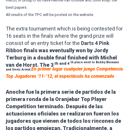
match, in Group D do have Hermie van Orsouw and John Kruijf the
best papers.
All results of the TPC will be posted on the website.
The extra tournament which is being contested for
16 seats in the finals where the grand prize will
consist of an entry ticket for the
Darts 4 Pink
Ribbon
finals
was eventually won by Jordy
Terburg in a double final finished with Michel
th
place went to Bobby Biemans
th
and 4
van de Horst. The 3
En primer lugar cualquier juego Competencia
and Deniz Armut.
Top Jugadores ’11-’12, el espectáculo ha comenzado
Anoche fue la primera serie de partidos de la
primera ronda de la Oranjebar Top Player
Competition terminado. Después de las
actuaciones oficiales se realizaron fueron los
jugadores que vienen de todos los rincones de
los partidos empiezan. Tradicionalmente, a