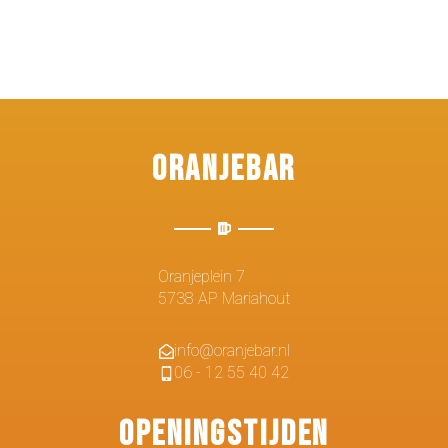
Oranjebar
Oranjeplein 7
5738 AP Mariahout
info@oranjebar.nl
06 - 12 55 40 42
Openingstijden