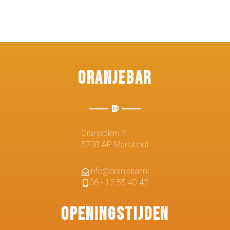
Oranjebar
Oranjeplein 7
5738 AP Mariahout
info@oranjebar.nl
06 - 12 55 40 42
Openingstijden