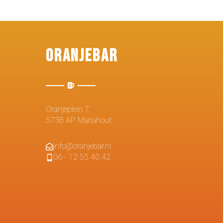
Oranjebar
Oranjeplein 7
5738 AP Mariahout
info@oranjebar.nl
06 - 12 55 40 42