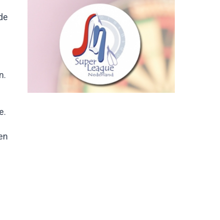
de
n.
e.
en