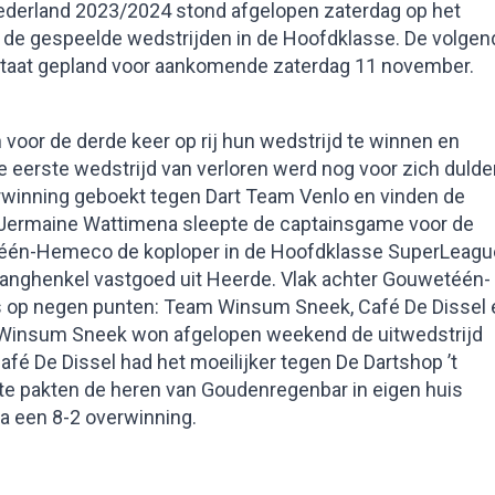
ederland 2023/2024 stond afgelopen zaterdag op het
p de gespeelde wedstrijden in de Hoofdklasse. De volgen
taat gepland voor aankomende zaterdag 11 november.
voor de derde keer op rij hun wedstrijd te winnen en
erste wedstrijd van verloren werd nog voor zich dulde
erwinning geboekt tegen Dart Team Venlo en vinden de
 Jermaine Wattimena sleepte de captainsgame voor de
etéén-Hemeco de koploper in de Hoofdklasse SuperLeagu
Langhenkel vastgoed uit Heerde. Vlak achter Gouwetéén-
s op negen punten: Team Winsum Sneek, Café De Dissel 
m Winsum Sneek won afgelopen weekend de uitwedstrijd
fé De Dissel had het moeilijker tegen De Dartshop ’t
otte pakten de heren van Goudenregenbar in eigen huis
a een 8-2 overwinning.