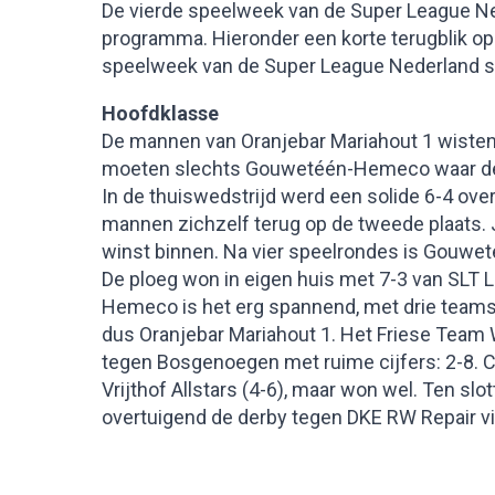
De vierde speelweek van de Super League N
programma. Hieronder een korte terugblik o
speelweek van de Super League Nederland s
Hoofdklasse
De mannen van Oranjebar Mariahout 1 wisten 
moeten slechts Gouwetéén-Hemeco waar de e
In de thuiswedstrijd werd een solide 6-4 ov
mannen zichzelf terug op de tweede plaats.
winst binnen. Na vier speelrondes is Gouw
De ploeg won in eigen huis met 7-3 van SLT 
Hemeco is het erg spannend, met drie team
dus Oranjebar Mariahout 1. Het Friese Tea
tegen Bosgenoegen met ruime cijfers: 2-8. Ca
Vrijthof Allstars (4-6), maar won wel. Ten sl
overtuigend de derby tegen DKE RW Repair vi