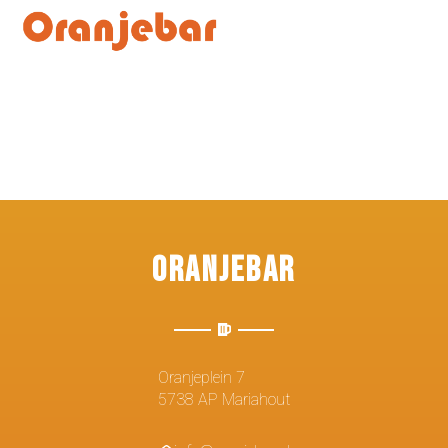
Oranjebar
Oranjeplein 7
5738 AP Mariahout