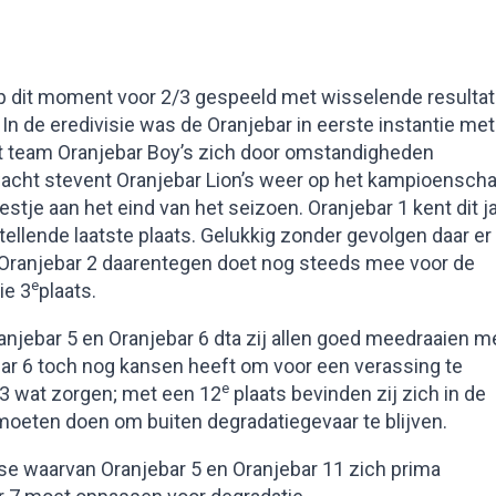
op dit moment voor 2/3 gespeeld met wisselende resulta
In de eredivisie was de Oranjebar in eerste instantie met
t team Oranjebar Boy’s zich door omstandigheden
wacht stevent Oranjebar Lion’s weer op het kampioensch
eestje aan het eind van het seizoen. Oranjebar 1 kent dit j
tellende laatste plaats. Gelukkig zonder gevolgen daar er
e, Oranjebar 2 daarentegen doet nog steeds mee voor de
e
ie 3
plaats.
Oranjebar 5 en Oranjebar 6 dta zij allen goed meedraaien m
ar 6 toch nog kansen heeft om voor een verassing te
e
 3 wat zorgen; met een 12
plaats bevinden zij zich in de
moeten doen om buiten degradatiegevaar te blijven.
se waarvan Oranjebar 5 en Oranjebar 11 zich prima