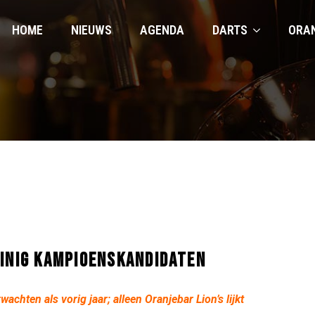
HOME
NIEUWS
AGENDA
DARTS
ORA
EINIG KAMPIOENSKANDIDATEN
chten als vorig jaar; alleen Oranjebar Lion’s lijkt