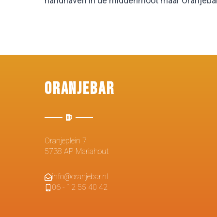
handhaven in de middenmoot maar Oranjebar
Oranjebar
Oranjeplein 7
5738 AP Mariahout
info@oranjebar.nl
06 - 12 55 40 42