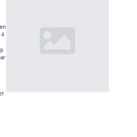
ten
 4
ap
aar
et