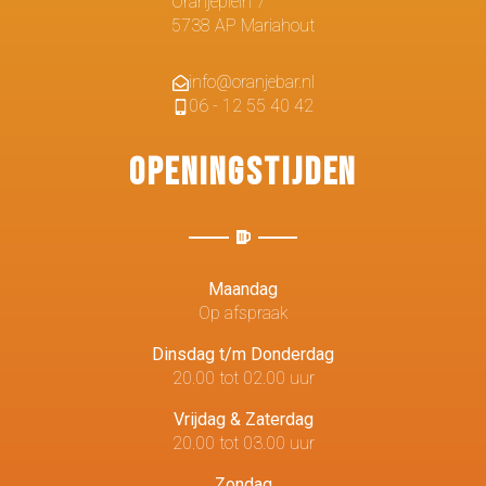
Oranjeplein 7
5738 AP Mariahout
info@oranjebar.nl
06 - 12 55 40 42
Openingstijden
Maandag
Op afspraak
Dinsdag t/m Donderdag
20.00 tot 02.00 uur
Vrijdag & Zaterdag
20.00 tot 03.00 uur
Zondag