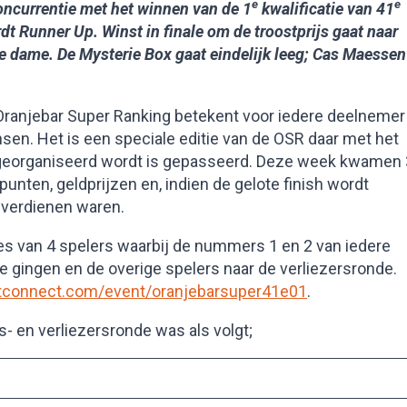
e
e
concurrentie met het winnen van de 1
kwalificatie van 41
t Runner Up. Winst in finale om de troostprijs gaat naar
e dame. De Mysterie Box gaat eindelijk leeg; Cas Maessen
 Oranjebar Super Ranking betekent voor iedere deelnemer
sen. Het is een speciale editie van de OSR daar met het
t georganiseerd wordt is gepasseerd. Deze week kwamen
unten, geldprijzen en, indien de gelote finish wordt
 verdienen waren.
les van 4 spelers waarbij de nummers 1 en 2 van iedere
e gingen en de overige spelers naar de verliezersronde.
artconnect.com/event/oranjebarsuper41e01
.
s- en verliezersronde was als volgt;