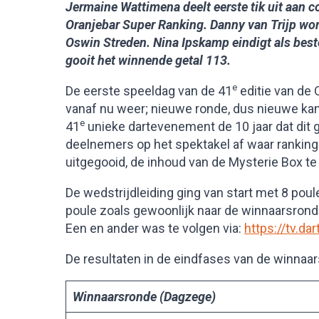
Jermaine Wattimena deelt eerste tik uit aan 
Oranjebar Super Ranking. Danny van Trijp word
Oswin Streden. Nina Ipskamp eindigt als best
gooit het winnende getal 113.
e
De eerste speeldag van de 41
editie van de
vanaf nu weer; nieuwe ronde, dus nieuwe kan
e
41
unieke dartevenement de 10 jaar dat di
deelnemers op het spektakel af waar rankingp
uitgegooid, de inhoud van de Mysterie Box te
De wedstrijdleiding ging van start met 8 pou
poule zoals gewoonlijk naar de winnaarsrond
Een en ander was te volgen via:
https://tv.d
De resultaten in de eindfases van de winnaar
Winnaarsronde (Dagzege)