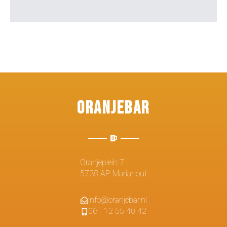
Oranjebar
Oranjeplein 7
5738 AP Mariahout
info@oranjebar.nl
06 - 12 55 40 42