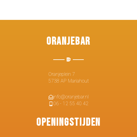
Oranjebar
Oranjeplein 7
5738 AP Mariahout
info@oranjebar.nl
06 - 12 55 40 42
Openingstijden