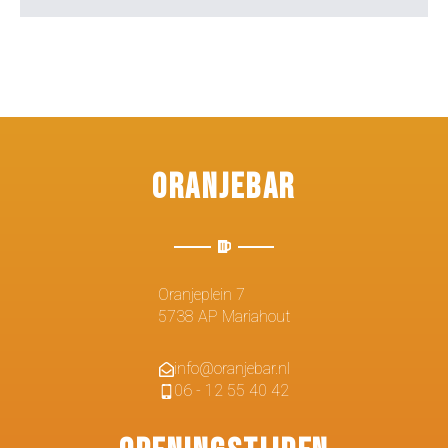
Oranjebar
Oranjeplein 7
5738 AP Mariahout
info@oranjebar.nl
06 - 12 55 40 42