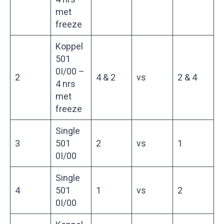
met
freeze
Koppel
501
0I/00 –
2
4 & 2
vs
2 & 4
4 nrs
met
freeze
Single
3
501
2
vs
1
0I/00
Single
4
501
1
vs
2
0I/00