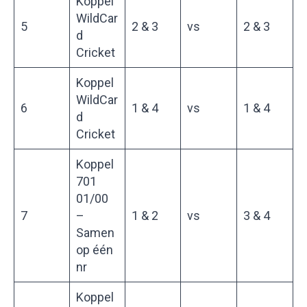
Koppel
WildCar
5
2 & 3
vs
2 & 3
d
Cricket
Koppel
WildCar
6
1 & 4
vs
1 & 4
d
Cricket
Koppel
701
01/00
7
–
1 & 2
vs
3 & 4
Samen
op één
nr
Koppel