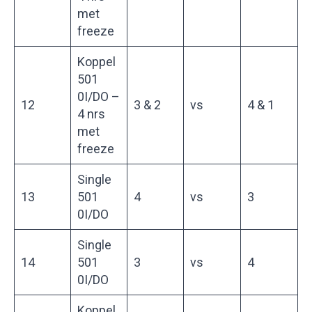
met
freeze
Koppel
501
0I/DO –
12
3 & 2
vs
4 & 1
4 nrs
met
freeze
Single
13
501
4
vs
3
0I/DO
Single
14
501
3
vs
4
0I/DO
Koppel