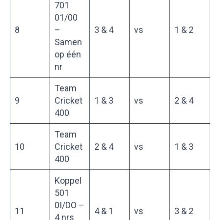
701
01/00
8
–
3 & 4
vs
1 & 2
Samen
op één
nr
Team
9
Cricket
1 & 3
vs
2 & 4
400
Team
10
Cricket
2 & 4
vs
1 & 3
400
Koppel
501
0I/DO –
11
4 & 1
vs
3 & 2
4 nrs