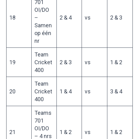
701
OI/DO
18
–
2 & 4
vs
2 & 3
Samen
op één
nr
Team
19
Cricket
2 & 3
vs
1 & 2
400
Team
20
Cricket
1 & 4
vs
3 & 4
400
Teams
701
OI/DO
21
1 & 2
vs
1 & 2
– 4 nrs