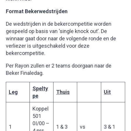
Format Bekerwedstrijden
De wedstrijden in de bekercompetitie worden
gespeeld op basis van ‘single knock out’. De
winnaar gaat door naar de volgende ronde en de
verliezer is uitgeschakeld voor deze
bekercompetitie.
Per Rayon zullen er 2 teams doorgaan naar de
Beker Finaledag.
Spelty
Leg
Thuis
Uit
pe
Koppel
501
0I/00 –
1
1 & 3
vs
3 & 1
4 nrs