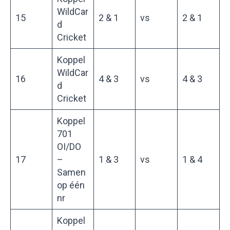
WildCar
15
2 & 1
vs
2 & 1
d
Cricket
Koppel
WildCar
16
4 & 3
vs
4 & 3
d
Cricket
Koppel
701
OI/DO
17
–
1 & 3
vs
1 & 4
Samen
op één
nr
Koppel