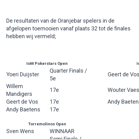
De resultaten van de Oranjebar spelers in de
afgelopen toernooien vanaf plaats 32 tot de finales
hebben wij vermeld;
IoM Pokerstars Open
I
Quarter Finals /
Yoeri Duijster
Geert de Vo
5e
Willem
17e
Wouter Vae
Mandigers
Geert de Vos
17e
Andy Baeten
Andy Baetens
17e
Torremolinos Open
Sven Wens
WINNAAR
Semi Finals /