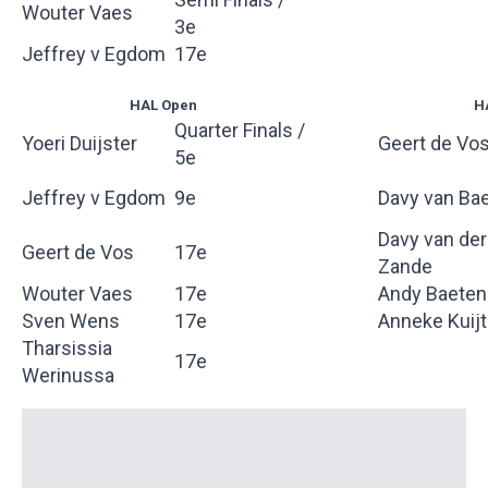
Wouter Vaes
3e
Jeffrey v Egdom
17e
HAL Open
H
Quarter Finals /
Yoeri Duijster
Geert de Vo
5e
Jeffrey v Egdom
9e
Davy van Ba
Davy van der
Geert de Vos
17e
Zande
Wouter Vaes
17e
Andy Baeten
Sven Wens
17e
Anneke Kuij
Tharsissia
17e
Werinussa