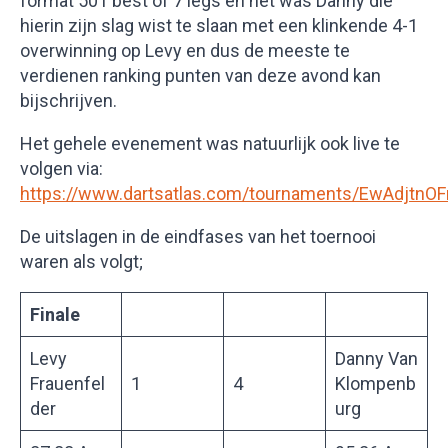
format 501 best of 7 legs en het was Danny die
hierin zijn slag wist te slaan met een klinkende 4-1
overwinning op Levy en dus de meeste te
verdienen ranking punten van deze avond kan
bijschrijven.
Het gehele evenement was natuurlijk ook live te
volgen via:
https://www.dartsatlas.com/tournaments/EwAdjtnO
De uitslagen in de eindfases van het toernooi
waren als volgt;
Finale
Levy
Danny Van
Frauenfel
1
4
Klompenb
der
urg