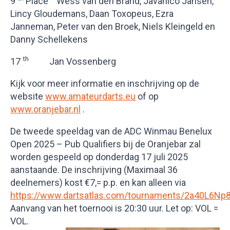
9
Place Wess van den Brand, Javanico Jansen,
Lincy Gloudemans, Daan Toxopeus, Ezra
Janneman, Peter van den Broek, Niels Kleingeld en
Danny Schellekens
th
17
Jan Vossenberg
Kijk voor meer informatie en inschrijving op de
website
www.amateurdarts.eu
of op
www.oranjebar.nl
.
De tweede speeldag van de ADC Winmau Benelux
Open 2025 – Pub Qualifiers bij de Oranjebar zal
worden gespeeld op donderdag 17 juli 2025
aanstaande. De inschrijving (Maximaal 36
deelnemers) kost €7,= p.p. en kan alleen via
https://www.dartsatlas.com/tournaments/2a40L6Np
Aanvang van het toernooi is 20:30 uur. Let op: VOL =
VOL.