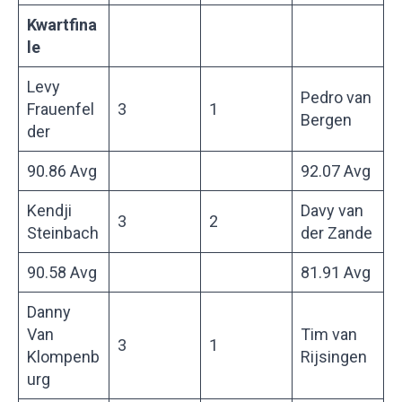
Kwartfina
le
Levy
Pedro van
Frauenfel
3
1
Bergen
der
90.86 Avg
92.07 Avg
Kendji
Davy van
3
2
Steinbach
der Zande
90.58 Avg
81.91 Avg
Danny
Van
Tim van
3
1
Klompenb
Rijsingen
urg