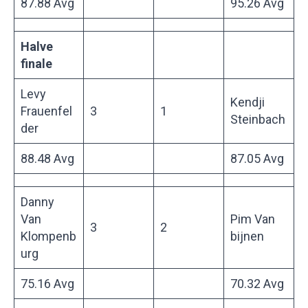
87.88 Avg
95.26 Avg
Halve
finale
Levy
Kendji
Frauenfel
3
1
Steinbach
der
88.48 Avg
87.05 Avg
Danny
Van
Pim Van
3
2
Klompenb
bijnen
urg
75.16 Avg
70.32 Avg